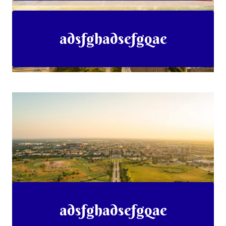
adsfghadsefgqae
adsfghadsefgqae