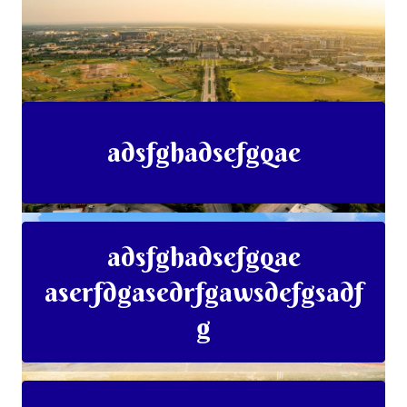
adsfghadsefgqae
adsfghadsefgqae
aserfdgasedrfgawsdefgsadf
g