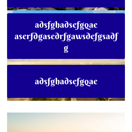
adsfghadsefgqae
aserfdgasedrfgawsdefgsadf
g
adsfghadsefgqae