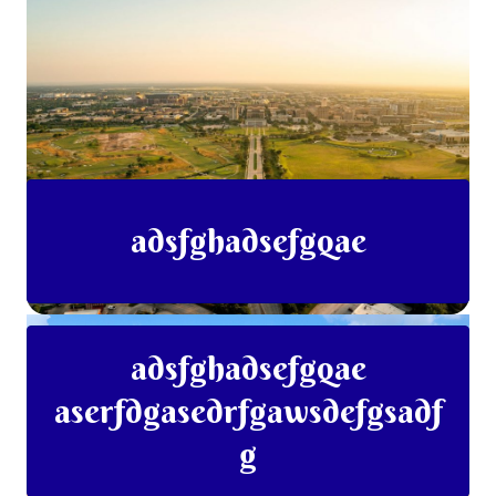
adsfghadsefgqae
adsfghadsefgqae
aserfdgasedrfgawsdefgsadf
g